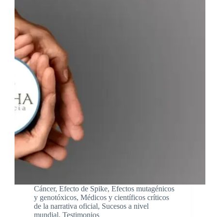
Cáncer
,
Efecto de Spike
,
Efectos mutagénicos
y genotóxicos
,
Médicos y científicos críticos
de la narrativa oficial
,
Sucesos a nivel
mundial
,
Testimonios