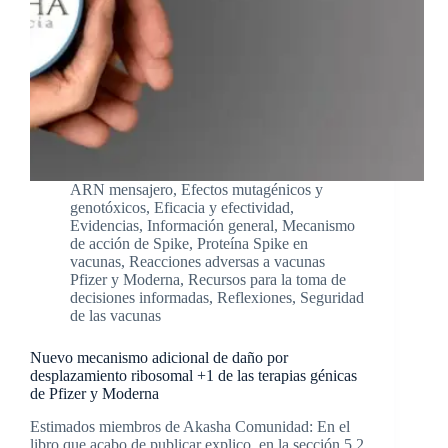
ARN mensajero
,
Efectos mutagénicos y
genotóxicos
,
Eficacia y efectividad
,
Evidencias
,
Información general
,
Mecanismo
de acción de Spike
,
Proteína Spike en
vacunas
,
Reacciones adversas a vacunas
Pfizer y Moderna
,
Recursos para la toma de
decisiones informadas
,
Reflexiones
,
Seguridad
de las vacunas
Nuevo mecanismo adicional de daño por
desplazamiento ribosomal +1 de las terapias génicas
de Pfizer y Moderna
Estimados miembros de Akasha Comunidad: En el
libro que acabo de publicar explico, en la sección 5.2