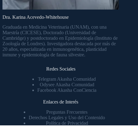
Dra. Karina Acevedo-Whitehouse
Graduada en Medicina Veterinaria (UNAM), con una
Maestría (CICESE), Doctorado (Universidad de
Cambridge) y postdoctorado en Epidemiología (Instituto de
Zoología de Londres). Investigadora destacada por más de
20 años, especializada en inmunogenética, plasticidad
inmune y epidemiología de fauna silvestre.
Redes Sociales
Telegram Akasha Comunidad
Odysee Akasha Comunidad
Facebook Akasha ConCiencia
Enlaces de Interés
Preguntas Frecuentes
Derechos Legales y Uso del Contenido
Política de Privacidad
Política de Cookies
Akasha ConCiencia © 2026 - Todos los Derechos