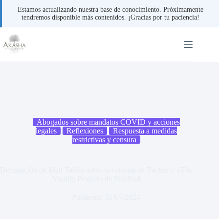
Estamos actualizando nuestra base de conocimiento. Próximamente
tendremos disponible más contenidos. ¡Gracias por tu paciencia!
Saltar
al
contenido
Abogados sobre mandatos COVID y acciones
legales
Reflexiones
Respuesta a medidas
restrictivas y censura
Declaración de Matt Taibbi sobre la censura en Twitter y «The
Virality Project» de Stanford
Publicado
31/07/2024