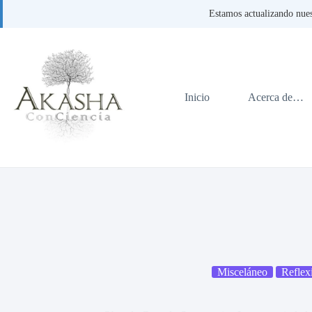
Estamos actualizando nues
Saltar
al
contenido
Inicio
Acerca de…
Misceláneo
Reflex