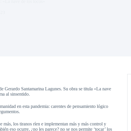
: «La nave de los locos»
023
de Gerardo Santamarina Lagunes. Su obra se titula «La nave
ma al sinsentido.
umanidad en esta pandemia: carentes de pensamiento lógico
argumentos.
e más, los tiranos ríen e implementan más y más control y
mbién eso ocurre, ¿no les parece? no se nos permite ‘tocar’ los