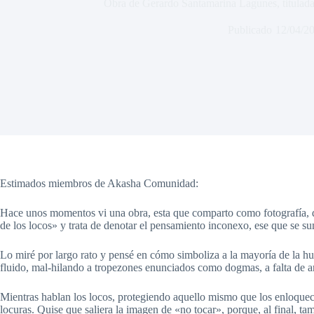
Obra de Gerardo Santamarina Lagunes, titulada
Publicado
12/04/2
Estimados miembros de Akasha Comunidad:
Hace unos momentos vi una obra, esta que comparto como fotografía, 
de los locos» y trata de denotar el pensamiento inconexo, ese que se su
Lo miré por largo rato y pensé en cómo simboliza a la mayoría de la h
fluido, mal-hilando a tropezones enunciados como dogmas, a falta de 
Mientras hablan los locos, protegiendo aquello mismo que los enloquec
locuras. Quise que saliera la imagen de «no tocar», porque, al final, ta