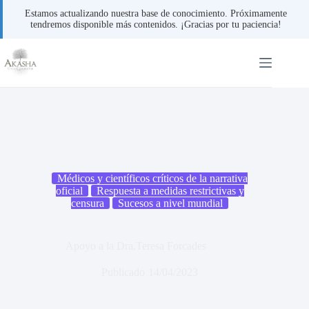
Estamos actualizando nuestra base de conocimiento. Próximamente
tendremos disponible más contenidos. ¡Gracias por tu paciencia!
Saltar
al
contenido
Médicos y científicos críticos de la narrativa
oficial
Respuesta a medidas restrictivas y
censura
Sucesos a nivel mundial
Apoyo a la Dra.Teresa Forcades
Publicado
14/04/2023