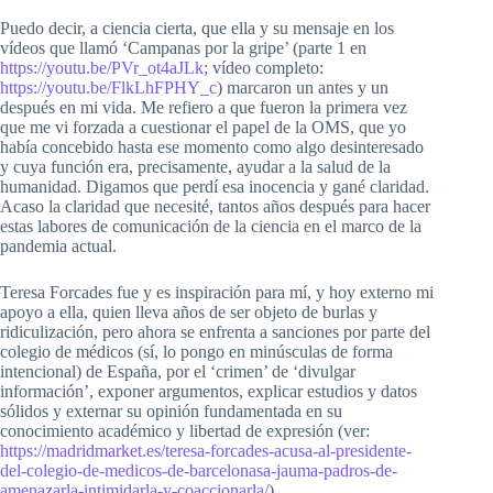
Puedo decir, a ciencia cierta, que ella y su mensaje en los
vídeos que llamó ‘Campanas por la gripe’ (parte 1 en
https://youtu.be/PVr_ot4aJLk
; vídeo completo:
https://youtu.be/FlkLhFPHY_c
) marcaron un antes y un
después en mi vida. Me refiero a que fueron la primera vez
que me vi forzada a cuestionar el papel de la OMS, que yo
había concebido hasta ese momento como algo desinteresado
y cuya función era, precisamente, ayudar a la salud de la
humanidad. Digamos que perdí esa inocencia y gané claridad.
Acaso la claridad que necesité, tantos años después para hacer
estas labores de comunicación de la ciencia en el marco de la
pandemia actual.
Teresa Forcades fue y es inspiración para mí, y hoy externo mi
apoyo a ella, quien lleva años de ser objeto de burlas y
ridiculización, pero ahora se enfrenta a sanciones por parte del
colegio de médicos (sí, lo pongo en minúsculas de forma
intencional) de España, por el ‘crimen’ de ‘divulgar
información’, exponer argumentos, explicar estudios y datos
sólidos y externar su opinión fundamentada en su
conocimiento académico y libertad de expresión (ver:
https://madridmarket.es/teresa-forcades-acusa-al-presidente-
del-colegio-de-medicos-de-barcelonasa-jauma-padros-de-
amenazarla-intimidarla-y-coaccionarla/
)