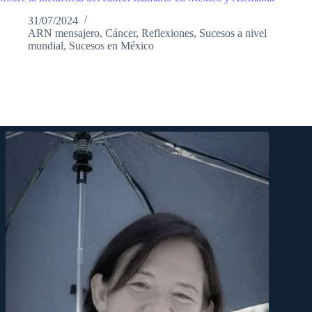
31/07/2024
ARN mensajero
,
Cáncer
,
Reflexiones
,
Sucesos a nivel
mundial
,
Sucesos en México